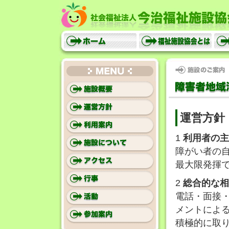
社会福祉
ホーム
福祉施設協会とは
施設のご案内
MENU
運営方針
1
利用者の主
障がい者の
最大限発揮
2
総合的な相
電話・面接
メントによ
積極的に取