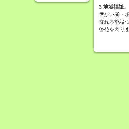
3
地域福祉、
障がい者・
寄れる施設
啓発を図り