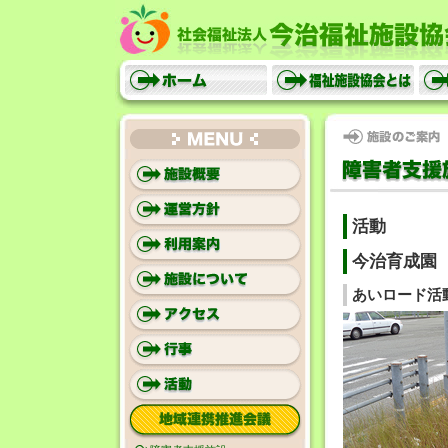
社会福祉
ホーム
福祉施設協会とは
施設のご案内
MENU
活動
今治育成園
あいロード活